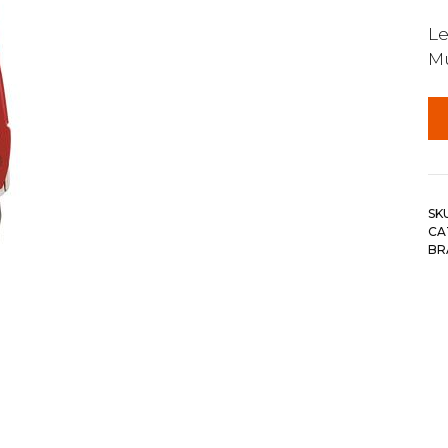
Le
Mu
SK
CA
BR